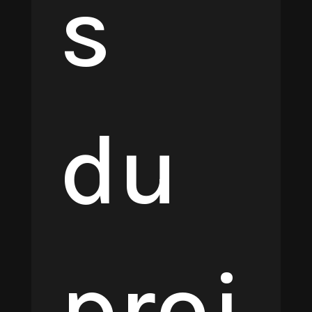
s
du
proj