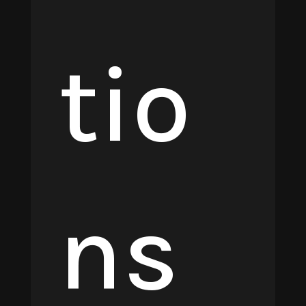
tio
ns